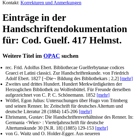
Kontakt:
Korrekturen und Anmerkungen
Einträge in der
Handschriftendokumentation
für: Cod. Guelf. 417 Helmst.
Weitere Titel im
OPAC
suchen
rec. Frid. Adolfus Ebert
. Bibliothecae Guelferbytanae codices
Graeci et Latini classici. Zur Handschriftenkunde.
von Friedrich
Adolf Ebert
. 1827 [¬Die¬ Bildung des Bibliothekars ; 2,2]
[mehr]
Zweites und drittes Hundert. Hundert Merkwürdigkeiten der
Herzoglichen Bibliothek zu Wolfenbüttel.
Für Freunde derselben
aufgezeichnet von C. P. C. Schönemann
. 1852
[mehr]
Wölfel, Egon Julius
: Untersuchungen über Hugo von Trimberg
und seinen Renner. In:
Zeitschrift für deutsches Altertum und
deutsche Literatur
28 (1884) 145-206
[mehr]
Ehrismann, Gustav
: Die Handschriftenverhältnisse des Renner. In:
Germania <Wien> : Vierteljahrsschrift für deutsche
Altertumskunde
30 [N.R. 18] (1885) 129-153
[mehr]
von G. Waitz und O. Holder-Egger
. Aus neueren