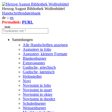
Herzog August Bibliothek Wolfenbüttel
Handschriftendatenbank
de ::
en
Permalink:
PURL
Suche
Sammlungen
Alle Handschriften anzeigen
Augusteer in folio
Augusteer, kleinere Formate
Blankenburger
Extravagantes
Gudische, griechisch
Gudische, lateinisch
Helmstedter
Novi
Novissimi in folio
Novissimi in quart
Novissimi in oktav
Novissimi in duodez
Schulenburger
Weissenburger