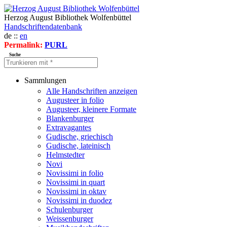
Herzog August Bibliothek Wolfenbüttel
Handschriftendatenbank
de ::
en
Permalink:
PURL
Suche
Sammlungen
Alle Handschriften anzeigen
Augusteer in folio
Augusteer, kleinere Formate
Blankenburger
Extravagantes
Gudische, griechisch
Gudische, lateinisch
Helmstedter
Novi
Novissimi in folio
Novissimi in quart
Novissimi in oktav
Novissimi in duodez
Schulenburger
Weissenburger