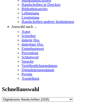
Musikhandschriften
Handschriften in Drucken
Bibliotheksarchiv
Leibniziana
Lessingiana
Handschriften anderer Institutionen
Auswahl nach ...
Autor
Schreiber
datierte Hss.
datierbare Hss.
Entstehungsort
Provenienz
Schlagwort
Sprache
Veröffentlichungsdatum
Digitalisierungsdatum
Projekt
Ausstellung
Schnellauswahl