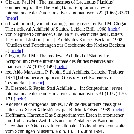
Clogan, Paul M.
: The manuscripts of Lactantius Placidus'
commentary on the Thebaid (1). In:
Scriptorium : revue
internationale des études relatives aux manuscrits
22 (1968) 87-91
[mehr]
ed. with introd., variant readings, and glosses by Paul M. Clogan
.
The medieval Achilleid of Statius. Leiden: Brill, 1968
[mehr]
von Siegfried Schmieder
. Quellen zur Geschichte des Klosters
Liesborn. [Liesborn] [u.a.]: Archiv des Kreises Beckum, 1968
[Quellen und Forschungen zur Geschichte des Kreises Beckum ;
2]
[mehr]
Clogan, Paul M.
: The medieval Achilleid of Statius. In:
Scriptorium : revue internationale des études relatives aux
manuscrits
24 (1970) 149
[mehr]
rec. Aldo Marastoni
. P. Papini Stati Achilleis. Leipzig: Teubner,
1974 [Bibliotheca scriptorvm Graecorvm et Romanorvm
Tevbneriana]
[mehr]
R. Desmed
. P. Papini Stati Achilleis .... In:
Scriptorium : revue
internationale des études relatives aux manuscrits
31 (1977) 170-
171
[mehr]
Addenda et corrigenda, tables. L' étude des auteurs classiques
latins aux XIe et XIIe siècles.
par B. Munk Olsen
. 1989
[mehr]
Hoffmann, Hartmut
: Das Skriptorium von Essen in ottonischer
und frühsalischer Zeit. In: Kunst im Zeitalter der Kaiserin
Theophanu : Akten des Internationalen Colloquiums veranstaltet
vom Schnütgen-Museum, Köln, 13. - 15. Juni 1991.