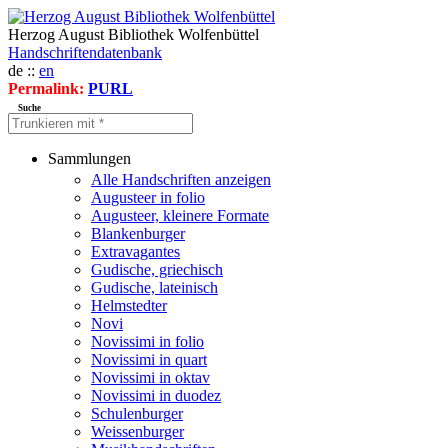
Herzog August Bibliothek Wolfenbüttel
Handschriftendatenbank
de ::
en
Permalink:
PURL
Suche
Sammlungen
Alle Handschriften anzeigen
Augusteer in folio
Augusteer, kleinere Formate
Blankenburger
Extravagantes
Gudische, griechisch
Gudische, lateinisch
Helmstedter
Novi
Novissimi in folio
Novissimi in quart
Novissimi in oktav
Novissimi in duodez
Schulenburger
Weissenburger