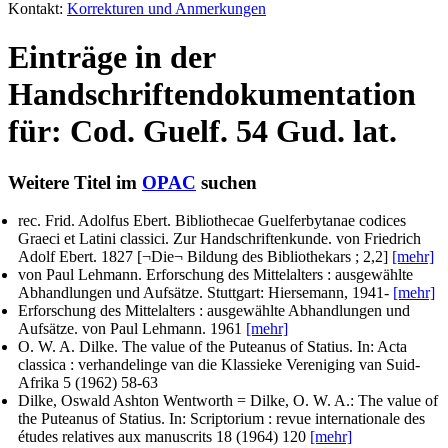
Kontakt:
Korrekturen und Anmerkungen
Einträge in der
Handschriftendokumentation
für: Cod. Guelf. 54 Gud. lat.
Weitere Titel im
OPAC
suchen
rec. Frid. Adolfus Ebert
. Bibliothecae Guelferbytanae codices
Graeci et Latini classici. Zur Handschriftenkunde.
von Friedrich
Adolf Ebert
. 1827 [¬Die¬ Bildung des Bibliothekars ; 2,2]
[mehr]
von Paul Lehmann
. Erforschung des Mittelalters : ausgewählte
Abhandlungen und Aufsätze. Stuttgart: Hiersemann, 1941-
[mehr]
Erforschung des Mittelalters : ausgewählte Abhandlungen und
Aufsätze.
von Paul Lehmann
. 1961
[mehr]
O. W. A. Dilke
. The value of the Puteanus of Statius. In:
Acta
classica : verhandelinge van die Klassieke Vereniging van Suid-
Afrika
5 (1962) 58-63
Dilke, Oswald Ashton Wentworth = Dilke, O. W. A.
: The value of
the Puteanus of Statius. In:
Scriptorium : revue internationale des
études relatives aux manuscrits
18 (1964) 120
[mehr]