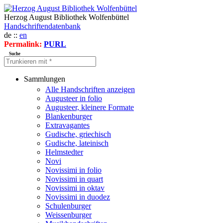
Herzog August Bibliothek Wolfenbüttel
Handschriftendatenbank
de ::
en
Permalink:
PURL
Suche
Sammlungen
Alle Handschriften anzeigen
Augusteer in folio
Augusteer, kleinere Formate
Blankenburger
Extravagantes
Gudische, griechisch
Gudische, lateinisch
Helmstedter
Novi
Novissimi in folio
Novissimi in quart
Novissimi in oktav
Novissimi in duodez
Schulenburger
Weissenburger