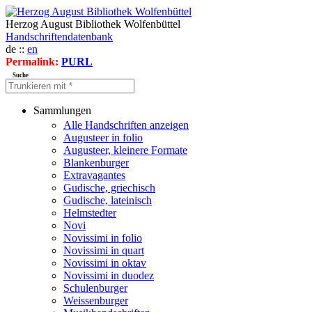
Herzog August Bibliothek Wolfenbüttel
Handschriftendatenbank
de ::
en
Permalink:
PURL
Suche
Sammlungen
Alle Handschriften anzeigen
Augusteer in folio
Augusteer, kleinere Formate
Blankenburger
Extravagantes
Gudische, griechisch
Gudische, lateinisch
Helmstedter
Novi
Novissimi in folio
Novissimi in quart
Novissimi in oktav
Novissimi in duodez
Schulenburger
Weissenburger