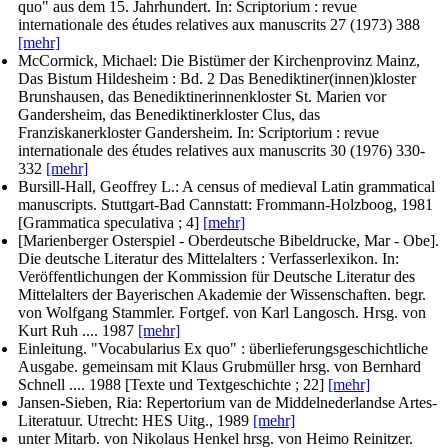
quo" aus dem 15. Jahrhundert. In:
Scriptorium : revue
internationale des études relatives aux manuscrits
27 (1973) 388
[mehr]
McCormick, Michael
: Die Bistümer der Kirchenprovinz Mainz,
Das Bistum Hildesheim : Bd. 2 Das Benediktiner(innen)kloster
Brunshausen, das Benediktinerinnenkloster St. Marien vor
Gandersheim, das Benediktinerkloster Clus, das
Franziskanerkloster Gandersheim. In:
Scriptorium : revue
internationale des études relatives aux manuscrits
30 (1976) 330-
332
[mehr]
Bursill-Hall, Geoffrey L.
: A census of medieval Latin grammatical
manuscripts. Stuttgart-Bad Cannstatt: Frommann-Holzboog, 1981
[Grammatica speculativa ; 4]
[mehr]
[Marienberger Osterspiel - Oberdeutsche Bibeldrucke, Mar - Obe].
Die deutsche Literatur des Mittelalters : Verfasserlexikon. In:
Veröffentlichungen der Kommission für Deutsche Literatur des
Mittelalters der Bayerischen Akademie der Wissenschaften.
begr.
von Wolfgang Stammler. Fortgef. von Karl Langosch. Hrsg. von
Kurt Ruh ...
. 1987
[mehr]
Einleitung. "Vocabularius Ex quo" : überlieferungsgeschichtliche
Ausgabe.
gemeinsam mit Klaus Grubmüller hrsg. von Bernhard
Schnell ...
. 1988 [Texte und Textgeschichte ; 22]
[mehr]
Jansen-Sieben, Ria
: Repertorium van de Middelnederlandse Artes-
Literatuur. Utrecht: HES Uitg., 1989
[mehr]
unter Mitarb. von Nikolaus Henkel hrsg. von Heimo Reinitzer
.