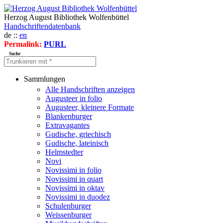
Herzog August Bibliothek Wolfenbüttel
Handschriftendatenbank
de ::
en
Permalink:
PURL
Suche
Sammlungen
Alle Handschriften anzeigen
Augusteer in folio
Augusteer, kleinere Formate
Blankenburger
Extravagantes
Gudische, griechisch
Gudische, lateinisch
Helmstedter
Novi
Novissimi in folio
Novissimi in quart
Novissimi in oktav
Novissimi in duodez
Schulenburger
Weissenburger