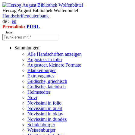
Herzog August Bibliothek Wolfenbüttel
Handschriftendatenbank
de ::
en
Permalink:
PURL
Suche
Sammlungen
Alle Handschriften anzeigen
Augusteer in folio
Augusteer, kleinere Formate
Blankenburger
Extravagantes
Gudische, griechisch
Gudische, lateinisch
Helmstedter
Novi
Novissimi in folio
Novissimi in quart
Novissimi in oktav
Novissimi in duodez
Schulenburger
Weissenburger