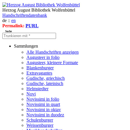
Herzog August Bibliothek Wolfenbüttel
Handschriftendatenbank
de ::
en
Permalink:
PURL
Suche
Sammlungen
Alle Handschriften anzeigen
Augusteer in folio
Augusteer, kleinere Formate
Blankenburger
Extravagantes
Gudische, griechisch
Gudische, lateinisch
Helmstedter
Novi
Novissimi in folio
Novissimi in quart
Novissimi in oktav
Novissimi in duodez
Schulenburger
Weissenburger