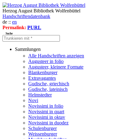
Herzog August Bibliothek Wolfenbüttel
Handschriftendatenbank
de ::
en
Permalink:
PURL
Suche
Sammlungen
Alle Handschriften anzeigen
Augusteer in folio
Augusteer, kleinere Formate
Blankenburger
Extravagantes
Gudische, griechisch
Gudische, lateinisch
Helmstedter
Novi
Novissimi in folio
Novissimi in quart
Novissimi in oktav
Novissimi in duodez
Schulenburger
Weissenburger