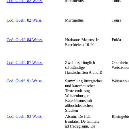
Cod. Guelf. 82 Weiss.
Martinellus
Tours
Cod. Guelf. 82 Weiss.
Martinellus
Tours
Cod. Guelf. 84 Weiss.
Hrabanus Maurus: In
Fulda
Ezechielem 16-20
Cod. Guelf. 87 Weiss.
Zwei ursprünglich
Oberrhein
selbständige
Weissenbu
Handschriften A und B
Cod. Guelf. 91 Weiss.
Sammlung liturgischer
Weissenbu
und katechetischer
Texte enth. sog.
Weissenburger
Katechismus mit
althochdeutschen
Stücken
Cod. Guelf. 93 Weiss.
Alcuin: De fide
Rheingebie
trinitatis, De trinitate
ad fredegisum, De