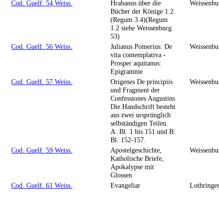
Cod. Guelf. 54 Weiss.
Hrabanus über die
Weissenbu
Bücher der Könige 1.2
(Regum 3.4)(Regum
1.2 siehe Weissenburg
53)
Cod. Guelf. 56 Weiss.
Julianus Pomerius: De
Weissenbu
vita contemplativa -
Prosper aquitanus:
Epigramme
Cod. Guelf. 57 Weiss.
Origenes De principiis
Weissenbu
und Fragment der
Confessiones Augustins
Die Handschrift besteht
aus zwei ursprünglich
selbständigen Teilen.
A: Bl. 1 bis 151 und B:
Bl. 152-157.
Cod. Guelf. 59 Weiss.
Apostelgeschichte,
Weissenbu
Katholische Briefe,
Apokalypse mit
Glossen
Cod. Guelf. 61 Weiss.
Evangeliar
Lothringen