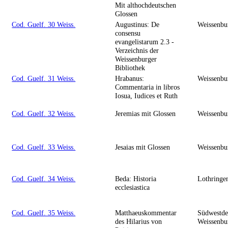
Mit althochdeutschen
Glossen
Cod. Guelf. 30 Weiss.
Augustinus: De
Weissenbu
consensu
evangelistarum 2.3 -
Verzeichnis der
Weissenburger
Bibliothek
Cod. Guelf. 31 Weiss.
Hrabanus:
Weissenbu
Commentaria in libros
Iosua, Iudices et Ruth
Cod. Guelf. 32 Weiss.
Jeremias mit Glossen
Weissenbu
Cod. Guelf. 33 Weiss.
Jesaias mit Glossen
Weissenbu
Cod. Guelf. 34 Weiss.
Beda: Historia
Lothringe
ecclesiastica
Cod. Guelf. 35 Weiss.
Matthaeuskommentar
Südwestde
des Hilarius von
Weissenbu