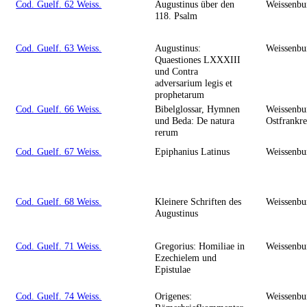
Cod. Guelf. 62 Weiss.
Augustinus über den
Weissenbu
118. Psalm
Cod. Guelf. 63 Weiss.
Augustinus:
Weissenbu
Quaestiones LXXXIII
und Contra
adversarium legis et
prophetarum
Cod. Guelf. 66 Weiss.
Bibelglossar, Hymnen
Weissenbu
und Beda: De natura
Ostfrankre
rerum
Cod. Guelf. 67 Weiss.
Epiphanius Latinus
Weissenbu
Cod. Guelf. 68 Weiss.
Kleinere Schriften des
Weissenbu
Augustinus
Cod. Guelf. 71 Weiss.
Gregorius: Homiliae in
Weissenbu
Ezechielem und
Epistulae
Cod. Guelf. 74 Weiss.
Origenes:
Weissenbu