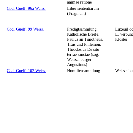
animae ratione
Cod. Guelf. 96a Weiss.
Liber sententiarum
(Fragment)
Cod. Guelf. 99 Weiss.
Predigtsammlung.
Luxeuil od
Katholische Briefe.
L. verbun
Paulus an Timotheus,
Kloster
Titus und Philemon.
Theodosius De situ
terrae sanctae (sog.
Weissenburger
Augustinus)
Cod. Guelf. 102 Weiss.
Homiliensammlung
Weissenbu