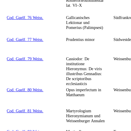
Römerbriefkommentar
lat. VI–X
Cod. Guelf. 76 Weiss.
Gallicanisches
Südfrankr
Lektionar und
Pomerius (Palimpsest)
Cod. Guelf. 77 Weiss.
Prudentius minor
Südwestde
Cod. Guelf. 79 Weiss.
Cassiodor: De
Weissenbu
institutione
Hieronymus: De viris
illustribus Gennadius:
De scriptoribus
ecclesiasticis
Cod. Guelf. 80 Weiss.
Opus imperfectum in
Weissenbu
Matthaeum
Cod. Guelf. 81 Weiss.
Martyrologium
Weissenbu
Hieronymianum und
Weissenburger Annalen