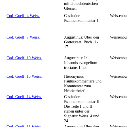
mit althochdeutschen
Glossen
Cod. Guelf. 4 Weiss.
Cassiodor:
Weissenbu
Psalmenkommentar I
Cod. Guelf. 7 Weiss.
Augustinus: Über den
Weissenbu
Gottesstaat, Buch 11-
17
Cod. Guelf. 10 Weiss.
Augustinus: In
Weissenbu
Iohannis evangelium
tractatus 1–23
Cod. Guelf. 13 Weiss.
Hieronymus
Weissenbu
Pauluskommentare und
Kommentar zum
Hebräerbrief
Cod. Guelf. 14 Weiss.
Cassiodor:
Weissenbu
Psalmenkommentar III
Die Teile I und II
stehen unter der
Signatur Weiss. 4 und
24.
Cod. Guelf. 16 Weiss.
Augustinus: Über den
Weissenbu