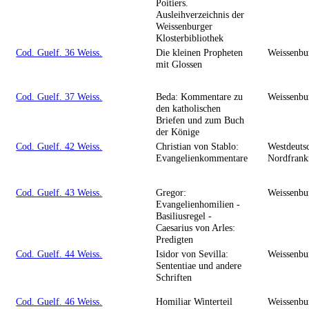
Poitiers.
Ausleihverzeichnis der
Weissenburger
Klosterbibliothek
Cod. Guelf. 36 Weiss.
Die kleinen Propheten
Weissenbu
mit Glossen
Cod. Guelf. 37 Weiss.
Beda: Kommentare zu
Weissenbu
den katholischen
Briefen und zum Buch
der Könige
Cod. Guelf. 42 Weiss.
Christian von Stablo:
Westdeuts
Evangelienkommentare
Nordfrankr
Cod. Guelf. 43 Weiss.
Gregor:
Weissenbu
Evangelienhomilien -
Basiliusregel -
Caesarius von Arles:
Predigten
Cod. Guelf. 44 Weiss.
Isidor von Sevilla:
Weissenbu
Sententiae und andere
Schriften
Cod. Guelf. 46 Weiss.
Homiliar Winterteil
Weissenbu