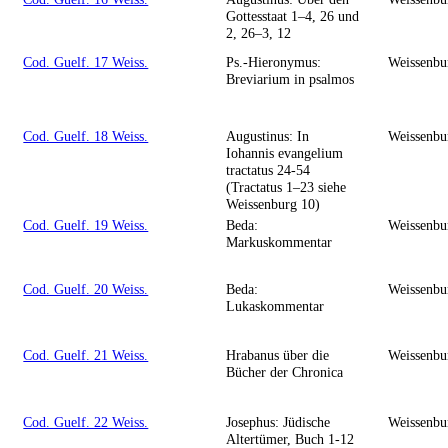
Gottesstaat 1–4, 26 und
2, 26–3, 12
Cod. Guelf. 17 Weiss.
Ps.-Hieronymus:
Weissenbu
Breviarium in psalmos
Cod. Guelf. 18 Weiss.
Augustinus: In
Weissenbu
Iohannis evangelium
tractatus 24-54
(Tractatus 1–23 siehe
Weissenburg 10)
Cod. Guelf. 19 Weiss.
Beda:
Weissenbu
Markuskommentar
Cod. Guelf. 20 Weiss.
Beda:
Weissenbu
Lukaskommentar
Cod. Guelf. 21 Weiss.
Hrabanus über die
Weissenbu
Bücher der Chronica
Cod. Guelf. 22 Weiss.
Josephus: Jüdische
Weissenbu
Altertümer, Buch 1-12