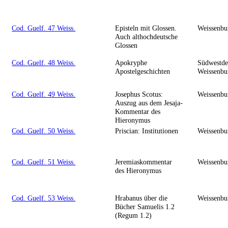
Cod. Guelf. 47 Weiss.
Episteln mit Glossen.
Weissenbu
Auch althochdeutsche
Glossen
Cod. Guelf. 48 Weiss.
Apokryphe
Südwestde
Apostelgeschichten
Weissenbu
Cod. Guelf. 49 Weiss.
Josephus Scotus:
Weissenbu
Auszug aus dem Jesaja-
Kommentar des
Hieronymus
Cod. Guelf. 50 Weiss.
Priscian: Institutionen
Weissenbu
Cod. Guelf. 51 Weiss.
Jeremiaskommentar
Weissenbu
des Hieronymus
Cod. Guelf. 53 Weiss.
Hrabanus über die
Weissenbu
Bücher Samuelis 1.2
(Regum 1.2)