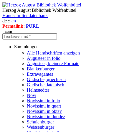
Herzog August Bibliothek Wolfenbüttel
Handschriftendatenbank
de ::
en
Permalink:
PURL
Suche
Sammlungen
Alle Handschriften anzeigen
Augusteer in folio
Augusteer, kleinere Formate
Blankenburger
Extravagantes
Gudische, griechisch
Gudische, lateinisch
Helmstedter
Novi
Novissimi in folio
Novissimi in quart
Novissimi in oktav
Novissimi in duodez
Schulenburger
Weissenburger