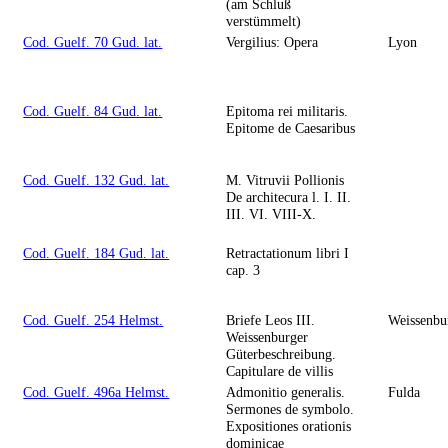
(am Schluß
verstümmelt)
Cod. Guelf. 70 Gud. lat.
Vergilius: Opera
Lyon
Cod. Guelf. 84 Gud. lat.
Epitoma rei militaris.
Epitome de Caesaribus
Cod. Guelf. 132 Gud. lat.
M. Vitruvii Pollionis
De architecura l. I. II.
III. VI. VIII-X.
Cod. Guelf. 184 Gud. lat.
Retractationum libri I
cap. 3
Cod. Guelf. 254 Helmst.
Briefe Leos III.
Weissenbu
Weissenburger
Güterbeschreibung.
Capitulare de villis
Cod. Guelf. 496a Helmst.
Admonitio generalis.
Fulda
Sermones de symbolo.
Expositiones orationis
dominicae