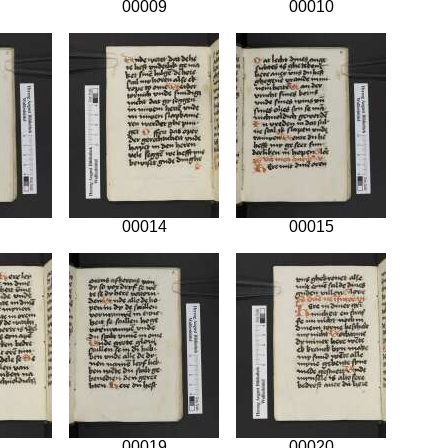
00009
00010
00014
00015
00019
00020