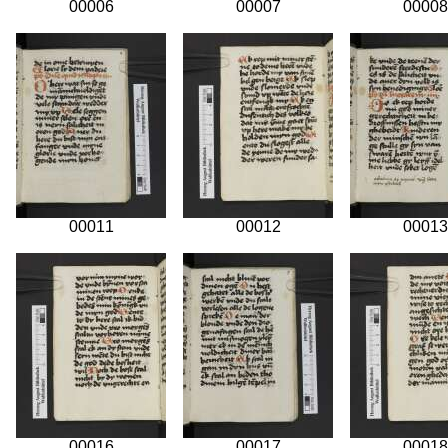
00006
00007
00008
00011
00012
00013
00016
00017
00018