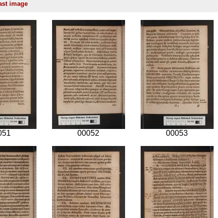
051
00052
00053