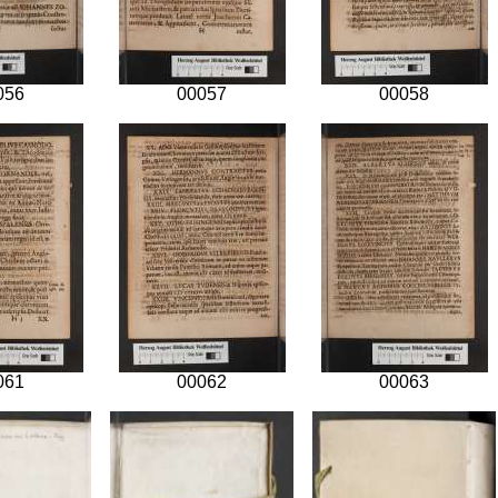
056
00057
00058
061
00062
00063