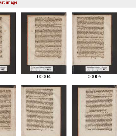
00004
00005