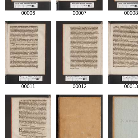
00006
00007
00008
00011
00012
00013