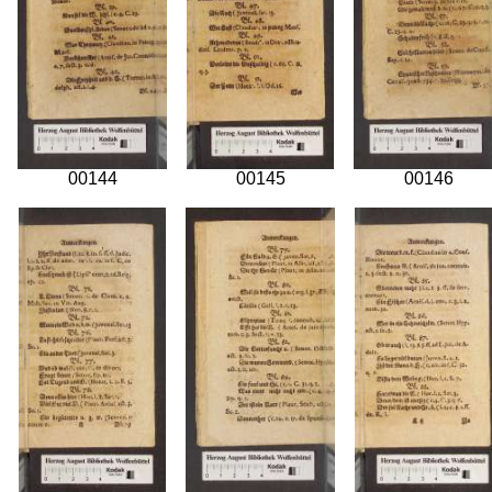
00144
00145
00146