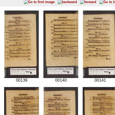
00139
00140
00141